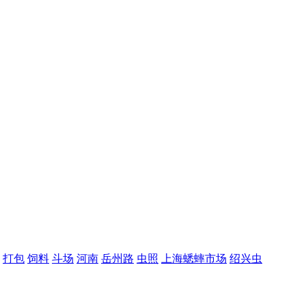
打包
饲料
斗场
河南
岳州路
虫照
上海蟋蟀市场
绍兴虫