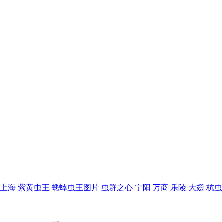
上海
紫黄虫王
蟋蟀虫王图片
虫群之心
宁阳
万商
乐陵
大翅
杭虫