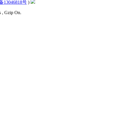
备13046818号
)
s , Gzip On.