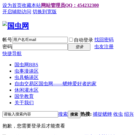
设为首页
收藏本站
网站管理员QQ：454232300
开启辅助访问
切换到宽版
帐号
找回密码
自动登录
密码
虫友注册
登录
快捷导航
国虫网
BBS
虫事漫谈区
虫具畅谈区
自由交易区
国虫网——蟋蟀爱好者的家
休闲灌水区
国学教育
关于我们
搜索
热搜:
捕捉蟋蟀
收虫
绍兴
搜索
抱歉，您需要登录后才能查看