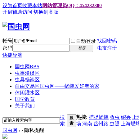
设为首页
收藏本站
网站管理员QQ：454232300
开启辅助访问
切换到宽版
帐号
找回密码
自动登录
密码
虫友注册
登录
快捷导航
国虫网
BBS
虫事漫谈区
虫具畅谈区
自由交易区
国虫网——蟋蟀爱好者的家
休闲灌水区
国学教育
关于我们
搜
热搜:
捕捉蟋蟀
收虫
绍兴
上
搜
索
索
场
河南
岳州路
虫照
上海蟋
国虫网
›
›
隐私提醒